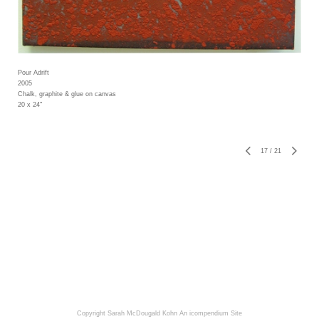
Pour Adrift
2005
Chalk, graphite & glue on canvas
20 x 24"
17
/
21
Copyright Sarah McDougald Kohn
An icompendium Site