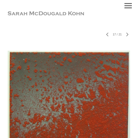
17
/
21